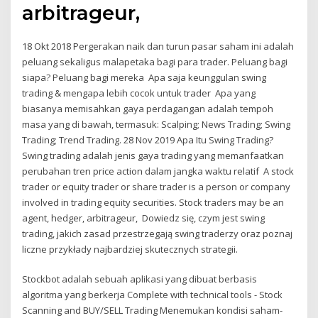
arbitrageur,
18 Okt 2018 Pergerakan naik dan turun pasar saham ini adalah
peluang sekaligus malapetaka bagi para trader. Peluang bagi
siapa? Peluang bagi mereka Apa saja keunggulan swing
trading & mengapa lebih cocok untuk trader Apa yang
biasanya memisahkan gaya perdagangan adalah tempoh
masa yang di bawah, termasuk: Scalping; News Trading; Swing
Trading; Trend Trading. 28 Nov 2019 Apa Itu Swing Trading?
Swing trading adalah jenis gaya trading yang memanfaatkan
perubahan tren price action dalam jangka waktu relatif A stock
trader or equity trader or share trader is a person or company
involved in trading equity securities. Stock traders may be an
agent, hedger, arbitrageur, Dowiedz się, czym jest swing
trading, jakich zasad przestrzegają swing traderzy oraz poznaj
liczne przykłady najbardziej skutecznych strategii.
Stockbot adalah sebuah aplikasi yang dibuat berbasis
algoritma yang berkerja Complete with technical tools - Stock
Scanning and BUY/SELL Trading Menemukan kondisi saham-