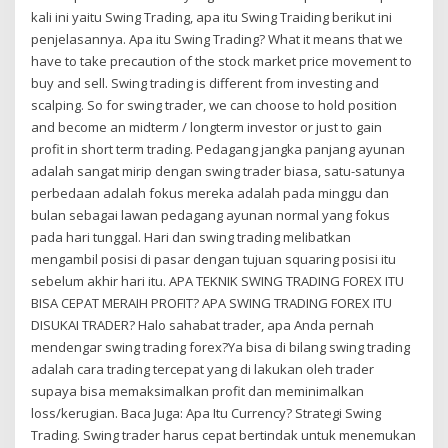
kali ini yaitu Swing Trading, apa itu Swing Traiding berikut ini
penjelasannya. Apa itu Swing Trading? What it means that we
have to take precaution of the stock market price movement to
buy and sell. Swing trading is different from investing and
scalping. So for swing trader, we can choose to hold position
and become an midterm / longterm investor or just to gain
profit in short term trading. Pedagang jangka panjang ayunan
adalah sangat mirip dengan swing trader biasa, satu-satunya
perbedaan adalah fokus mereka adalah pada minggu dan
bulan sebagai lawan pedagang ayunan normal yang fokus
pada hari tunggal. Hari dan swing trading melibatkan
mengambil posisi di pasar dengan tujuan squaring posisi itu
sebelum akhir hari itu. APA TEKNIK SWING TRADING FOREX ITU
BISA CEPAT MERAIH PROFIT? APA SWING TRADING FOREX ITU
DISUKAI TRADER? Halo sahabat trader, apa Anda pernah
mendengar swing trading forex?Ya bisa di bilang swing trading
adalah cara trading tercepat yang di lakukan oleh trader
supaya bisa memaksimalkan profit dan meminimalkan
loss/kerugian. Baca Juga: Apa Itu Currency? Strategi Swing
Trading. Swing trader harus cepat bertindak untuk menemukan