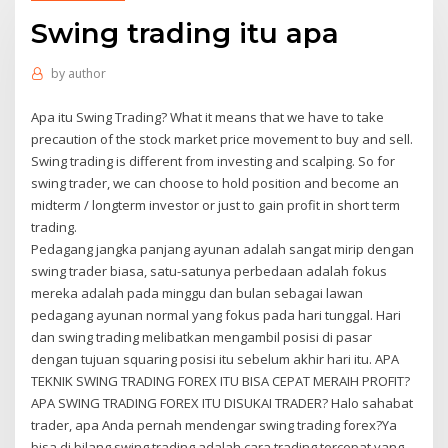
Swing trading itu apa
by
author
Apa itu Swing Trading? What it means that we have to take
precaution of the stock market price movement to buy and sell.
Swing trading is different from investing and scalping. So for
swing trader, we can choose to hold position and become an
midterm / longterm investor or just to gain profit in short term
trading.
Pedagang jangka panjang ayunan adalah sangat mirip dengan
swing trader biasa, satu-satunya perbedaan adalah fokus
mereka adalah pada minggu dan bulan sebagai lawan
pedagang ayunan normal yang fokus pada hari tunggal. Hari
dan swing trading melibatkan mengambil posisi di pasar
dengan tujuan squaring posisi itu sebelum akhir hari itu. APA
TEKNIK SWING TRADING FOREX ITU BISA CEPAT MERAIH PROFIT?
APA SWING TRADING FOREX ITU DISUKAI TRADER? Halo sahabat
trader, apa Anda pernah mendengar swing trading forex?Ya
bisa di bilang swing trading adalah cara trading tercepat yang