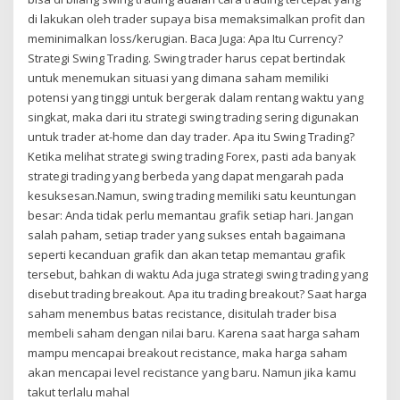
di lakukan oleh trader supaya bisa memaksimalkan profit dan
meminimalkan loss/kerugian. Baca Juga: Apa Itu Currency?
Strategi Swing Trading. Swing trader harus cepat bertindak
untuk menemukan situasi yang dimana saham memiliki
potensi yang tinggi untuk bergerak dalam rentang waktu yang
singkat, maka dari itu strategi swing trading sering digunakan
untuk trader at-home dan day trader. Apa itu Swing Trading?
Ketika melihat strategi swing trading Forex, pasti ada banyak
strategi trading yang berbeda yang dapat mengarah pada
kesuksesan.Namun, swing trading memiliki satu keuntungan
besar: Anda tidak perlu memantau grafik setiap hari. Jangan
salah paham, setiap trader yang sukses entah bagaimana
seperti kecanduan grafik dan akan tetap memantau grafik
tersebut, bahkan di waktu Ada juga strategi swing trading yang
disebut trading breakout. Apa itu trading breakout? Saat harga
saham menembus batas recistance, disitulah trader bisa
membeli saham dengan nilai baru. Karena saat harga saham
mampu mencapai breakout recistance, maka harga saham
akan mencapai level recistance yang baru. Namun jika kamu
takut terlalu mahal